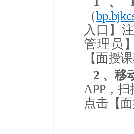
1、
（
bp.bjkc
入口】注
管理员
【面授课
2 、移
APP，
点击【面