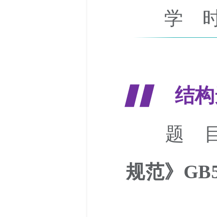
学 时
结构
▋▋
题 目
规范》GB5