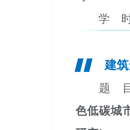
学 时
建筑
▋▋
题 目
色低碳城