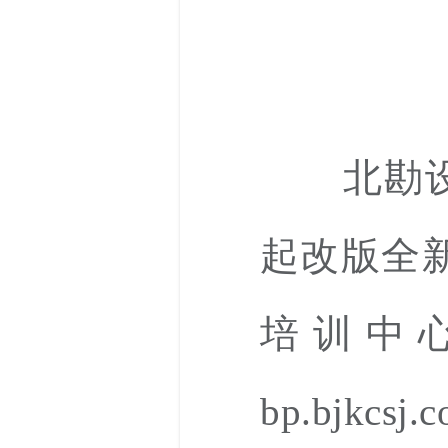
北勘设协
起改版全
培训中
bp.bjkc