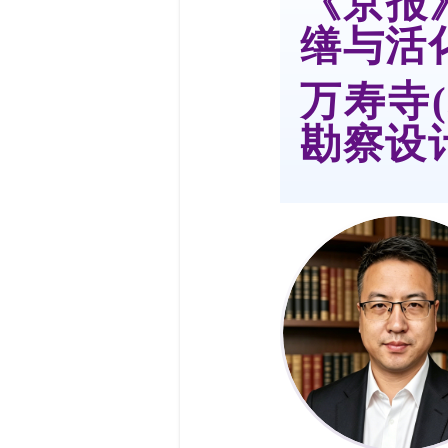
《京报
缮与活
万寿寺
勘察设