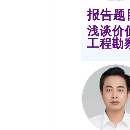
报告题
浅谈价
工程勘